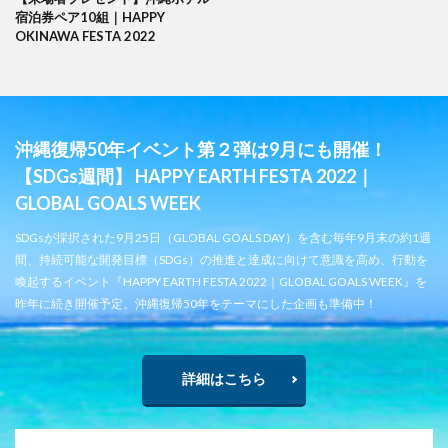
宿泊券ペア10組｜HAPPY
OKINAWA FESTA 2022
沖縄復帰50年イベント第２弾は9月にも開催！
【SDGs週間】 HAPPY EARTH FESTA 2022｜
GLOBAL GOALS WEEK
SDGsが採択された9月25日（GLOBAL GOALS DAY）を含む毎年9月末の約1週
間、持続可能な開発目標（SDGs）の推進と達成に向けて意識を高め、行動を
喚起するイベント『HAPPY EARTH FESTA 2022｜GLOBAL GOALS WEEK』を
昨年に続き開催予定。沖縄復帰50年をテーマにした企画も準備中！
詳細はこちら