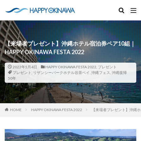
【来場者プレゼント】沖縄ホテル宿泊券ペア10組｜
HAPPY OKINAWA FESTA 2022
2022年5月4日
HAPPY OKINAWA FESTA 2022
,
プレゼント
プレゼント
,
リザンシーパークホテル谷茶ベイ
,
沖縄フェス
,
沖縄復帰
50年
HOME
HAPPY OKINAWA FESTA 2022
【来場者プレゼント】沖縄ホテル宿泊