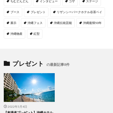
ちむどんどん
インタビュー
コザ
ステージ
ブース
プレゼント
リザンシーパークホテル谷茶ベイ
展示
沖縄フェス
沖縄伝統芸能
沖縄復帰50年
沖縄物産
紅型
プレゼント
の最新記事8件
2022年5月4日
【来場者プレゼント】沖縄ホテル