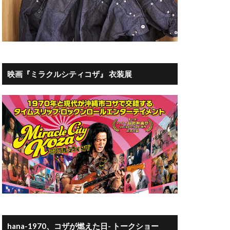
映画『ミラクルシティコザ』 衣装展
hana-1970、コザが燃えた日- トークショー