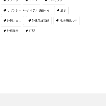
ステージ
ブース
プレゼント
リザンシーパークホテル谷茶ベイ
展示
沖縄フェス
沖縄伝統芸能
沖縄復帰50年
沖縄物産
紅型