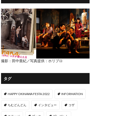
撮影：田中亜紀／写真提供：ホリプロ
タグ
HAPPY OKINAWA FESTA 2022
INFORMATION
ちむどんどん
インタビュー
コザ