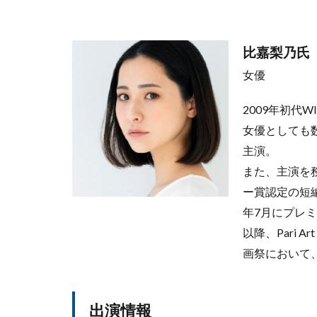
比嘉梨乃氏
女優
2009年初代
女優としても
主演。
また、主演を
ー賞認定の短編映画祭「
年7月にプレ
以降、Pari A
画祭において
出演情報