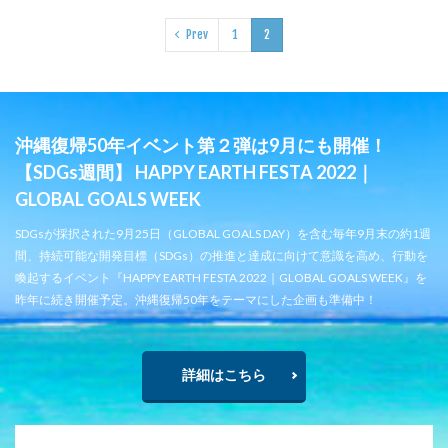
Prev
1
2
沖縄復帰50年イベント第２弾は9月にも開催！
【SDGs週間】 HAPPY EARTH FESTA 2022｜
GLOBAL GOALS WEEK
SDGsが採択された9月25日（GLOBAL GOALS DAY）を含む毎年9月末の約1週
間、持続可能な開発目標（SDGs）の推進と達成に向けて意識を高め、行動を
喚起するイベント『HAPPY EARTH FESTA 2022｜GLOBAL GOALS WEEK』を
昨年に続き開催予定。沖縄復帰50年をテーマにした企画も準備中！
詳細はこちら